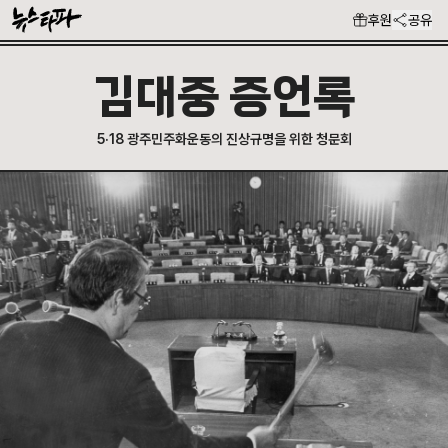
후원
공유
김대중 증언록
5·18 광주민주화운동의 진상규명을 위한 청문회