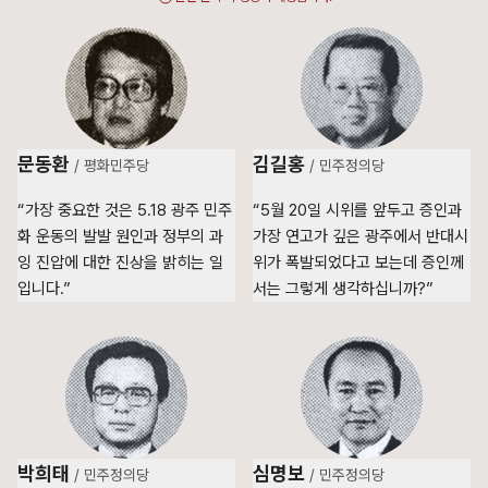
문동환
김길홍
/
평화민주당
/
민주정의당
“가장 중요한 것은 5.18 광주 민주
“5월 20일 시위를 앞두고 증인과
화 운동의 발발 원인과 정부의 과
가장 연고가 깊은 광주에서 반대시
잉 진압에 대한 진상을 밝히는 일
위가 폭발되었다고 보는데 증인께
입니다.”
서는 그렇게 생각하십니까?”
박희태
심명보
/
민주정의당
/
민주정의당