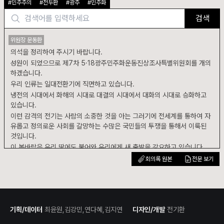
#
민주주의
#
전두환
#
광주
#
민주화
검색
위원장 문동환
의석을 정리하여 주시기 바랍니다.
성원이 되었으므로 제7차 5·18광주민주화운동진상조사특별위원회를 개의
하겠습니다.
우리 인류는 일대전환기에 직면하고 있습니다.
냉전의 시대에서 화해의 시대로 대결의 시대에서 대화의 시대로 승화하고
있습니다.
이런 감격의 전기는 사람의 소중한 것을 아는 그러기에 전세계를 통하여 자
유롭고 정의로운 사회를 갈망하는 수많은 국민들의 투쟁을 통해서 이룩된
것입니다.
이 봄바람은 우리 땅에도 불어와 우리에게 새 출발을 강요하고 있습니다.
회의록 원본
전문 보기
기획/데이터
최윤원,김강민,연다혜,김지연
디자인/개발
전기환